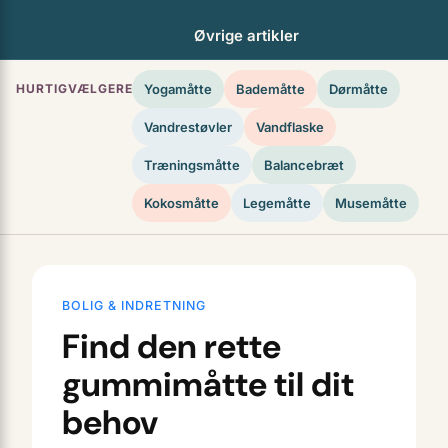
Øvrige artikler
HURTIGVÆLGERE
Yogamåtte
Bademåtte
Dørmåtte
Vandrestøvler
Vandflaske
Træningsmåtte
Balancebræt
Kokosmåtte
Legemåtte
Musemåtte
BOLIG & INDRETNING
Find den rette
gummimåtte til dit
behov