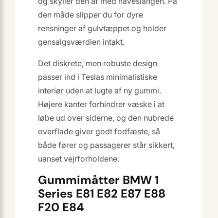
og skyller den af med haveslangen. På
den måde slipper du for dyre
rensninger af gulvtæppet og holder
gensalgsværdien intakt.
Det diskrete, men robuste design
passer ind i Teslas minimalistiske
interiør uden at lugte af ny gummi.
Højere kanter forhindrer væske i at
løbe ud over siderne, og den nubrede
overflade giver godt fodfæste, så
både fører og passagerer står sikkert,
uanset vejrforholdene.
Gummimåtter BMW 1
Series E81 E82 E87 E88
F20 E84