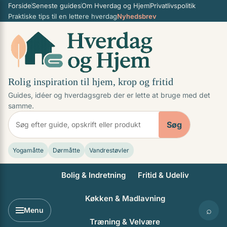
Forside
Seneste guides
Om Hverdag og Hjem
Privatlivspolitik
Spring til indhold
Praktiske tips til en lettere hverdag
Nyhedsbrev
Rolig inspiration til hjem, krop og fritid
Guides, idéer og hverdagsgreb der er lette at bruge med det
samme.
Søg
Yogamåtte
Dørmåtte
Vandrestøvler
Bolig & Indretning
Fritid & Udeliv
Køkken & Madlavning
⌕
Menu
Træning & Velvære