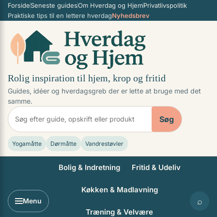
Forside
Seneste guides
Om Hverdag og Hjem
Privatlivspolitik
Spring til indhold
Praktiske tips til en lettere hverdag
Nyhedsbrev
Rolig inspiration til hjem, krop og fritid
Guides, idéer og hverdagsgreb der er lette at bruge med det
samme.
Søg
Yogamåtte
Dørmåtte
Vandrestøvler
Bolig & Indretning
Fritid & Udeliv
Køkken & Madlavning
⌕
Menu
Træning & Velvære