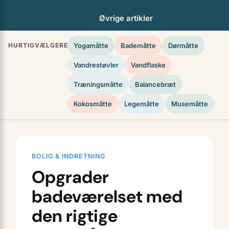
Øvrige artikler
HURTIGVÆLGERE
Yogamåtte
Bademåtte
Dørmåtte
Vandrestøvler
Vandflaske
Træningsmåtte
Balancebræt
Kokosmåtte
Legemåtte
Musemåtte
BOLIG & INDRETNING
Opgrader
badeværelset med
den rigtige