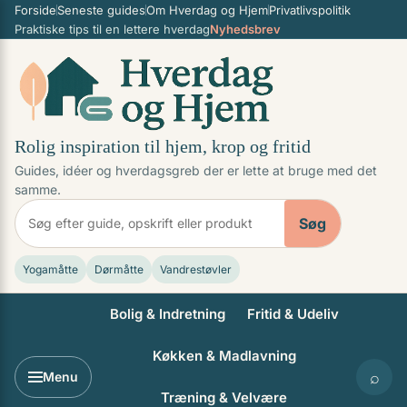
Forside
Seneste guides
Om Hverdag og Hjem
Privatlivspolitik
Spring til indhold
Praktiske tips til en lettere hverdag
Nyhedsbrev
Rolig inspiration til hjem, krop og fritid
Guides, idéer og hverdagsgreb der er lette at bruge med det
samme.
Søg
Yogamåtte
Dørmåtte
Vandrestøvler
Bolig & Indretning
Fritid & Udeliv
Køkken & Madlavning
⌕
Menu
Træning & Velvære