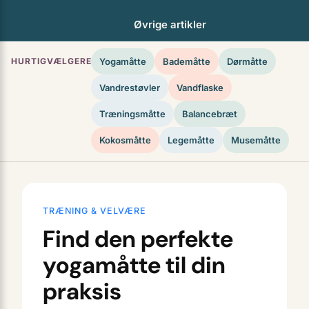
Øvrige artikler
HURTIGVÆLGERE
Yogamåtte
Bademåtte
Dørmåtte
Vandrestøvler
Vandflaske
Træningsmåtte
Balancebræt
Kokosmåtte
Legemåtte
Musemåtte
TRÆNING & VELVÆRE
Find den perfekte
yogamåtte til din
praksis