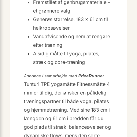
Fremstillet af genbrugsmateriale –
et grønnere valg
Generøs størrelse: 183 × 61 cm til
helkropsøvelser
Vandafvisende og nem at rengøre
efter træning
Alsidig måtte til yoga, pilates,
stræk og core-træning
Annonce i samarbejde med
PriceRunner
Tunturi TPE yogamåtte Fitnessmåtte 4
mm er til dig, der ønsker en pålidelig
træningspartner til både yoga, pilates
og hjemmetræning. Med sine 183 cm i
længden og 61 cm i bredden får du
god plads til stræk, balanceøvelser og
dynamiske flows, mens den sorte,