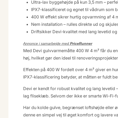
Ultra-lav byggehøjde på kun 3,5 mm – perfek
IPX7-klassificeret og egnet til vådrum som
400 W effekt sikrer hurtig opvarmning af 4 
Nem installation – rulles direkte ud og skjules
Driftsikker Devi-kvalitet med lang levetid o
Annonce i samarbejde med
PriceRunner
Med Devi gulvvarmemåtte 400 W 4 m² får du en en
høj, hvilket gør den ideel til renoveringsprojekt
Effekten på 400 W fordelt over 4 m² giver en hur
IPX7-klassificering betyder, at måtten er fuldt 
Devi er kendt for robust kvalitet og lang levetid
lag fliseklæb. Selvom der ikke er smarte Wi-Fi-f
Har du kolde gulve, begrænset loftshøjde eller
denne en simpel vej til øget komfort og lavere v