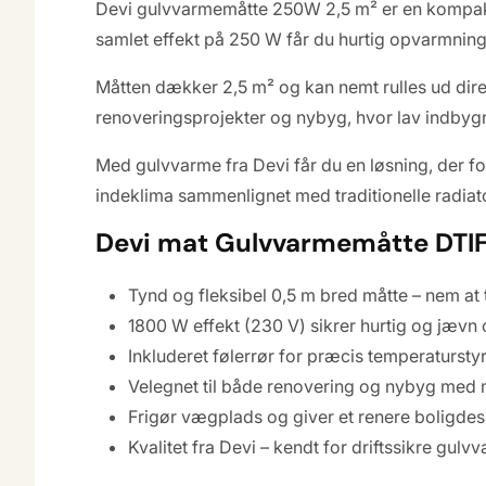
Devi gulvvarmemåtte 250W 2,5 m² er en kompakt o
samlet effekt på 250 W får du hurtig opvarmning,
Måtten dækker 2,5 m² og kan nemt rulles ud direk
renoveringsprojekter og nybyg, hvor lav indbygni
Med gulvvarme fra Devi får du en løsning, der fo
indeklima sammenlignet med traditionelle radiator
Devi mat Gulvvarmemåtte DTI
Tynd og fleksibel 0,5 m bred måtte – nem at 
1800 W effekt (230 V) sikrer hurtig og jæv
Inkluderet følerrør for præcis temperatursty
Velegnet til både renovering og nybyg med
Frigør vægplads og giver et renere boligdes
Kvalitet fra Devi – kendt for driftssikre gul