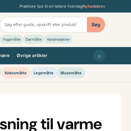
Praktiske tips til en lettere hverdag
Nyhedsbrev
Søg
Yogamåtte
Dørmåtte
Vandrestøvler
⌕
være
Øvrige artikler
Kokosmåtte
Legemåtte
Musemåtte
sning til varme