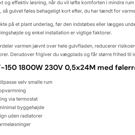
g effektiv løsning, når du vil løfte komforten i mindre ru
 så gulvet føles behageligt kort efter, du har tændt for varm
te på et plant underlag, før den indstøbes eller lægges under
ngshøjde og enkel installation er vigtige faktorer.
rdeler varmen jævnt over hele gulvfladen, reducerer risikoen
er. Derudover frigiver du vægplads og får større frihed til i
F-150 1800W 230V 0,5x24M med følerr
tilpasse selv smalle rum
n opvarmning
ring via termostat
 minimal byggehøjde
ign uden radiatorer
vvarmeløsninger