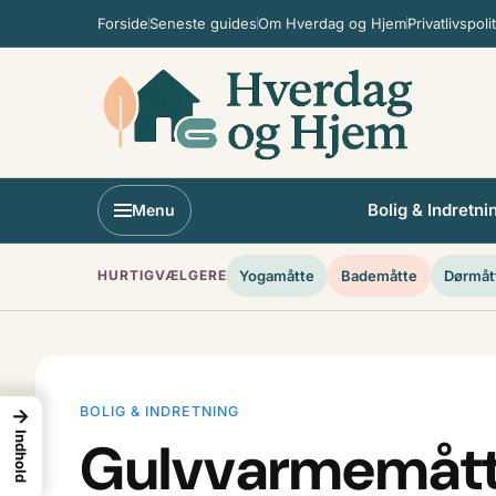
Spring til indhold
Forside
Seneste guides
Om Hverdag og Hjem
Privatlivspolit
Bolig & Indretni
Menu
HURTIGVÆLGERE
Yogamåtte
Bademåtte
Dørmåt
BOLIG & INDRETNING
→
Indhold
Gulvvarmemåtte: