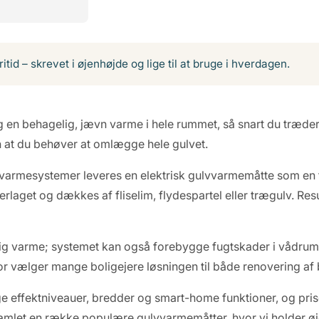
ritid – skrevet i øjenhøjde og lige til at bruge i hverdagen.
en behagelig, jævn varme i hele rummet, så snart du træde
n at du behøver at omlægge hele gulvet.
lvvarmesystemer leveres en elektrisk gulvvarmemåtte som en
erlaget og dækkes af fliselim, flydespartel eller trægulv. Resu
g varme; systemet kan også forebygge fugtskader i vådrum,
erfor vælger mange boligejere løsningen til både renovering a
 effektniveauer, bredder og smart-home funktioner, og priser
amlet en række populære gulvvarmemåtter, hvor vi holder øje