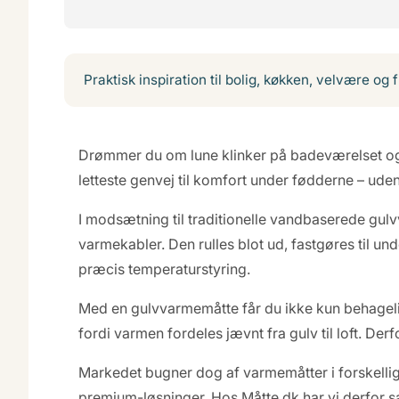
Praktisk inspiration til bolig, køkken, velvære og f
Drømmer du om lune klinker på badeværelset og 
letteste genvej til komfort under fødderne – ude
I modsætning til traditionelle vandbaserede gu
varmekabler. Den rulles blot ud, fastgøres til und
præcis temperaturstyring.
Med en gulvvarmemåtte får du ikke kun behageli
fordi varmen fordeles jævnt fra gulv til loft. D
Markedet bugner dog af varmemåtter i forskellige
premium-løsninger. Hos Måtte.dk har vi derfor s