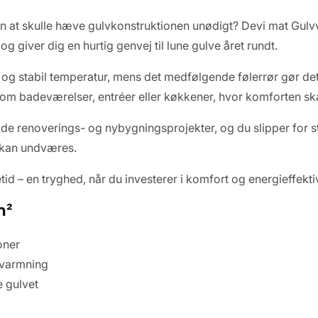
 at skulle hæve gulvkonstruktionen unødigt? Devi mat Gul
 og giver dig en hurtig genvej til lune gulve året rundt.
og stabil temperatur, mens det medfølgende følerrør gør det
um som badeværelser, entréer eller køkkener, hvor komforten
både renoverings- og nybygningsprojekter, og du slipper for s
r kan undværes.
tid – en tryghed, når du investerer i komfort og energieffektivi
m²
oner
pvarmning
e gulvet