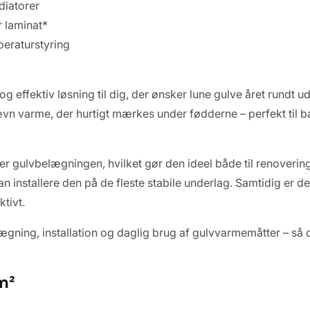
diatorer
r laminat*
eraturstyring
ffektiv løsning til dig, der ønsker lune gulve året rundt u
ævn varme, der hurtigt mærkes under fødderne – perfekt til b
der gulvbelægningen, hvilket gør den ideel både til renoveri
installere den på de fleste stabile underlag. Samtidig er den
tivt.
anlægning, installation og daglig brug af gulvvarmemåtter – 
m²