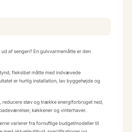
r ud af sengen? En gulvvarmemåtte er den
 tynd, fleksibel måtte med indvævede
ltatet er hurtig installation, lav byggehøjde og
 reducere støv og trække energiforbruget ned,
f badeværelser, køkkener og vinterhaver.
ne varierer fra fornuftige budgetmodeller til
 med aktuelle tilbud, specifikationer og