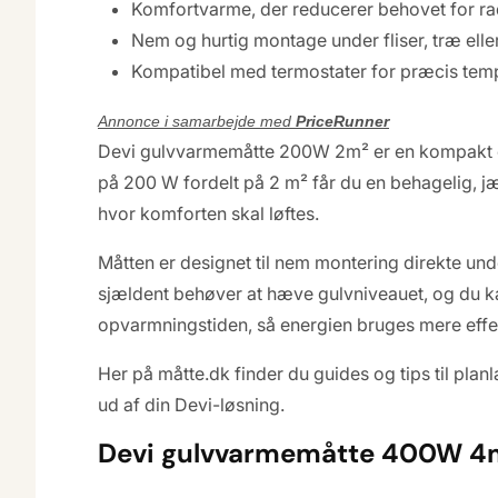
Komfortvarme, der reducerer behovet for ra
Nem og hurtig montage under fliser, træ elle
Kompatibel med termostater for præcis temp
Annonce i samarbejde med
PriceRunner
Devi gulvvarmemåtte 200W 2m² er en kompakt og e
på 200 W fordelt på 2 m² får du en behagelig, j
hvor komforten skal løftes.
Måtten er designet til nem montering direkte un
sjældent behøver at hæve gulvniveauet, og du kan 
opvarmningstiden, så energien bruges mere effek
Her på måtte.dk finder du guides og tips til pl
ud af din Devi-løsning.
Devi gulvvarmemåtte 400W 4