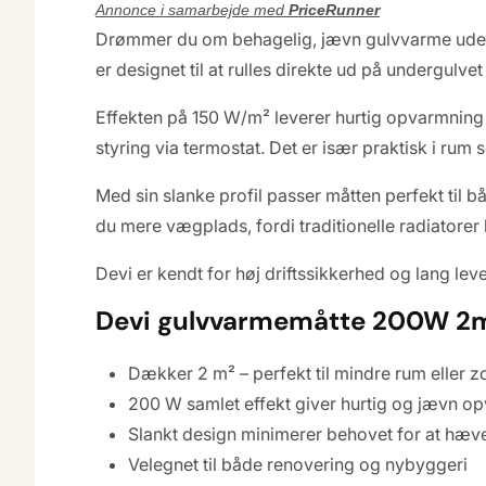
Annonce i samarbejde med
PriceRunner
Drømmer du om behagelig, jævn gulvvarme uden
er designet til at rulles direkte ud på undergulvet
Effekten på 150 W/m² leverer hurtig opvarmning 
styring via termostat. Det er især praktisk i r
Med sin slanke profil passer måtten perfekt til 
du mere vægplads, fordi traditionelle radiatore
Devi er kendt for høj driftssikkerhed og lang leve
Devi gulvvarmemåtte 200W 2
Dækker 2 m² – perfekt til mindre rum eller z
200 W samlet effekt giver hurtig og jævn o
Slankt design minimerer behovet for at hæv
Velegnet til både renovering og nybyggeri