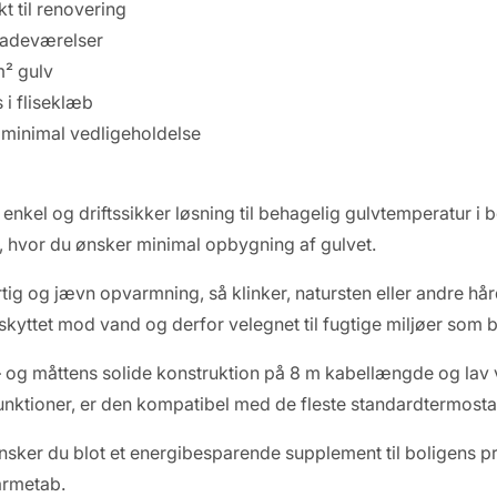
t til renovering
 badeværelser
m² gulv
 i fliseklæb
g minimal vedligeholdelse
kel og driftssikker løsning til behagelig gulvtemperatur i 
er, hvor du ønsker minimal opbygning af gulvet.
tig og jævn opvarmning, så klinker, natursten eller andre hår
beskyttet mod vand og derfor velegnet til fugtige miljøer som
 – og måttens solide konstruktion på 8 m kabellængde og lav 
unktioner, er den kompatibel med de fleste standardtermosta
 ønsker du blot et energibesparende supplement til boligens
armetab.